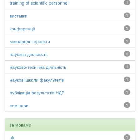
training of scientific personnel
1
виставки
1
конференції
1
міжнародні проекти
1
наукова діяльність
1
науково-технічна діяльність
1
наукові школи факультетів
1
публікація результатів НДР
1
семінари
1
за мовами
uk
1