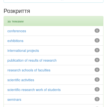
Розкриття
за темами
conferences
1
exhibitions
1
international projects
1
publication of results of research
1
research schools of faculties
1
scientific activities
1
scientific-research work of students
1
seminars
1