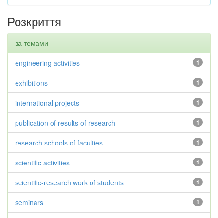
Розкриття
за темами
engineering activities
1
exhibitions
1
international projects
1
publication of results of research
1
research schools of faculties
1
scientific activities
1
scientific-research work of students
1
seminars
1