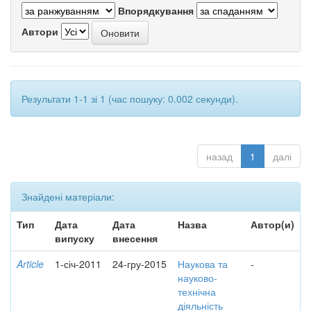
Впорядкування
Автори
Результати 1-1 зі 1 (час пошуку: 0.002 секунди).
назад
1
далі
Знайдені матеріали:
Тип
Дата
Дата
Назва
Автор(и)
випуску
внесення
Article
1-січ-2011
24-гру-2015
Наукова та
-
науково-
технічна
діяльність