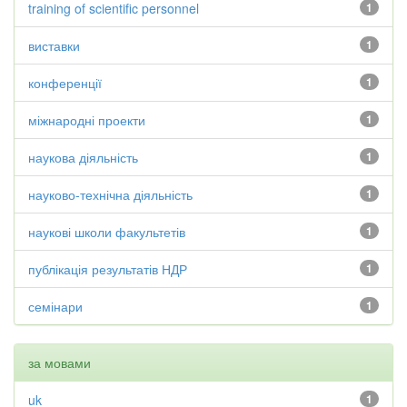
training of scientific personnel
1
виставки
1
конференції
1
міжнародні проекти
1
наукова діяльність
1
науково-технічна діяльність
1
наукові школи факультетів
1
публікація результатів НДР
1
семінари
1
за мовами
uk
1