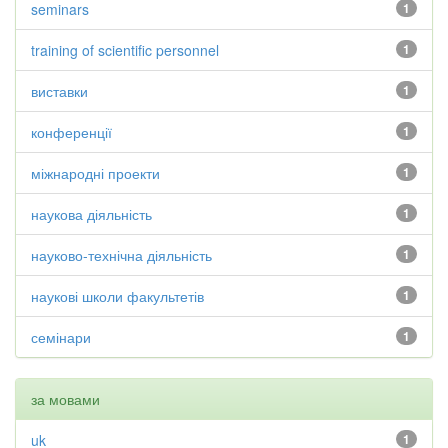
seminars
1
training of scientific personnel
1
виставки
1
конференції
1
міжнародні проекти
1
наукова діяльність
1
науково-технічна діяльність
1
наукові школи факультетів
1
семінари
1
за мовами
uk
1