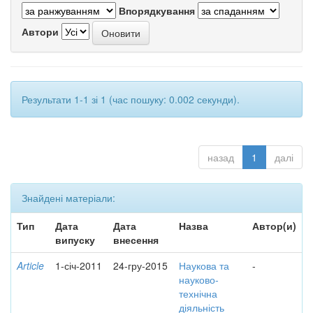
Впорядкування
Автори
Результати 1-1 зі 1 (час пошуку: 0.002 секунди).
назад
1
далі
Знайдені матеріали:
Тип
Дата
Дата
Назва
Автор(и)
випуску
внесення
Article
1-січ-2011
24-гру-2015
Наукова та
-
науково-
технічна
діяльність