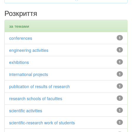
Розкриття
за темами
conferences
1
engineering activities
1
exhibitions
1
international projects
1
publication of results of research
1
research schools of faculties
1
scientific activities
1
scientific-research work of students
1