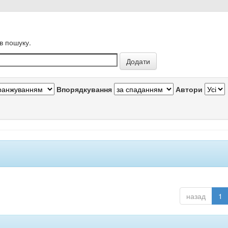
в пошуку.
Впорядкування
Автори
назад
1