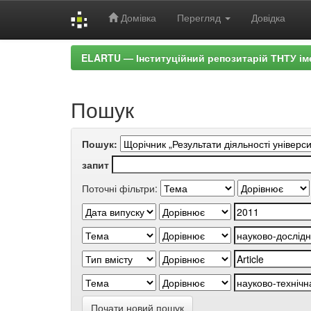
Домівка
Перегляд
Довідка
Skip
ELARTU — Інституційний репозитарій ТНТУ ім
navigation
Пошук
Пошук:
запит
Поточні фільтри:
Почати новий пошук