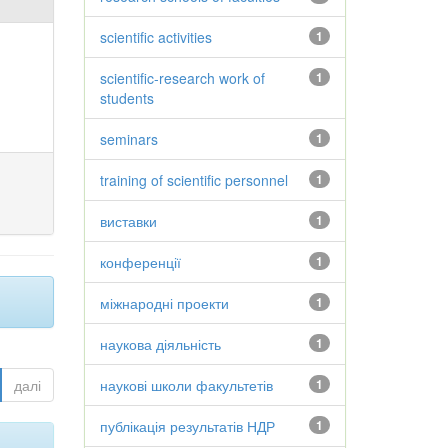
scientific activities
1
scientific-research work of
1
students
seminars
1
training of scientific personnel
1
виставки
1
конференції
1
міжнародні проекти
1
наукова діяльність
1
далі
наукові школи факультетів
1
публікація результатів НДР
1