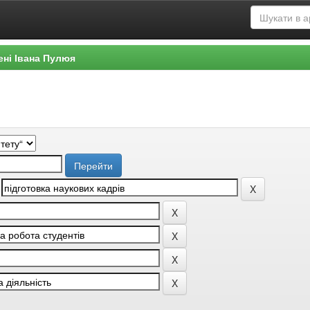
ені Івана Пулюя