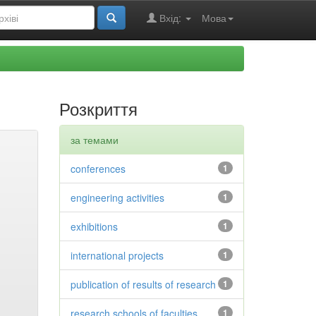
Вхід:
Мова
Розкриття
за темами
conferences
1
engineering activities
1
exhibitions
1
international projects
1
publication of results of research
1
research schools of faculties
1