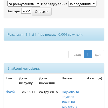
Впорядкування
Автори
Результати 1-1 зі 1 (час пошуку: 0.004 секунди).
назад
1
далі
Знайдені матеріали:
Тип
Дата
Дата
Назва
Автор(и)
випуску
внесення
Article
1-січ-2011
24-гру-2015
Наукова та
-
науково-
технічна
діяльність