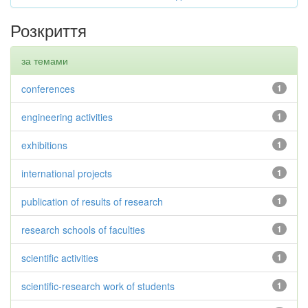
Розкриття
за темами
conferences
1
engineering activities
1
exhibitions
1
international projects
1
publication of results of research
1
research schools of faculties
1
scientific activities
1
scientific-research work of students
1