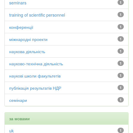
seminars
1
training of scientific personnel
1
конференції
1
міжнародні проекти
1
наукова діяльність
1
науково-технічна діяльність
1
наукові школи факультетів
1
публікація результатів НДР
1
семінари
1
за мовами
uk
1