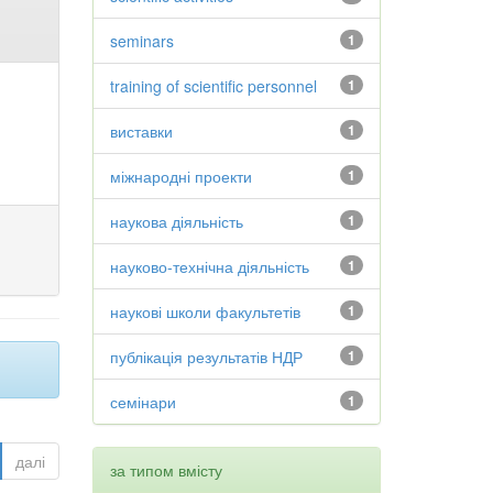
seminars
1
training of scientific personnel
1
виставки
1
міжнародні проекти
1
наукова діяльність
1
науково-технічна діяльність
1
наукові школи факультетів
1
публікація результатів НДР
1
семінари
1
далі
за типом вмісту