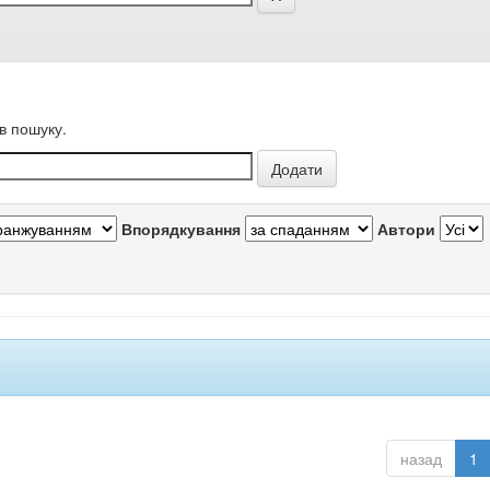
в пошуку.
Впорядкування
Автори
назад
1