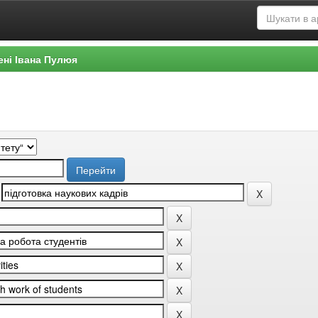
ені Івана Пулюя