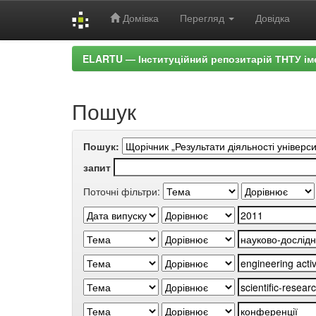
Домівка
Перегляд
Довідка
Skip
ELARTU — Інституційний репозитарій ТНТУ ім
navigation
Пошук
Пошук:
запит
Поточні фільтри: