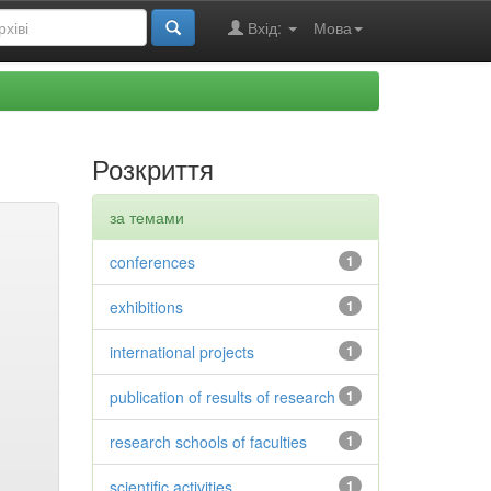
Вхід:
Мова
Розкриття
за темами
conferences
1
exhibitions
1
international projects
1
publication of results of research
1
research schools of faculties
1
scientific activities
1