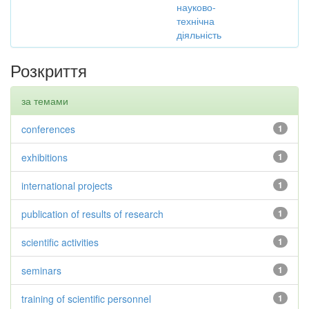
науково-
технічна
діяльність
Розкриття
за темами
conferences
1
exhibitions
1
international projects
1
publication of results of research
1
scientific activities
1
seminars
1
training of scientific personnel
1