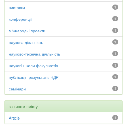
виставки
1
конференції
1
міжнародні проекти
1
наукова діяльність
1
науково-технічна діяльність
1
наукові школи факультетів
1
публікація результатів НДР
1
семінари
1
за типом вмісту
Article
1