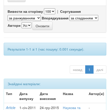
Вивести на сторінку
|
Сортування
Впорядкування
Автори
Результати 1-1 зі 1 (час пошуку: 0.001 секунди).
назад
1
далі
Знайдені матеріали:
Тип
Дата
Дата
Назва
Автор(и)
випуску
внесення
Article
1-січ-2011
24-гру-2015
Наукова та
-