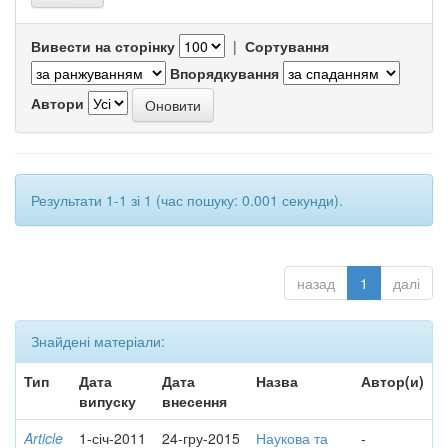
Вивести на сторінку
|
Сортування
Впорядкування
Автори
Результати 1-1 зі 1 (час пошуку: 0.001 секунди).
назад
1
далі
Знайдені матеріали:
Тип
Дата
Дата
Назва
Автор(и)
випуску
внесення
Article
1-січ-2011
24-гру-2015
Наукова та
-