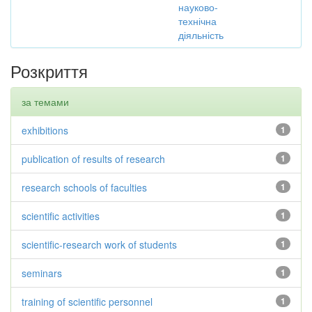
науково-
технічна
діяльність
Розкриття
за темами
exhibitions
1
publication of results of research
1
research schools of faculties
1
scientific activities
1
scientific-research work of students
1
seminars
1
training of scientific personnel
1