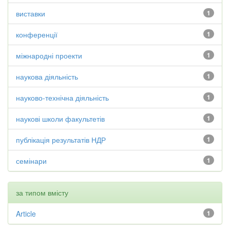
виставки
1
конференції
1
міжнародні проекти
1
наукова діяльність
1
науково-технічна діяльність
1
наукові школи факультетів
1
публікація результатів НДР
1
семінари
1
за типом вмісту
Article
1