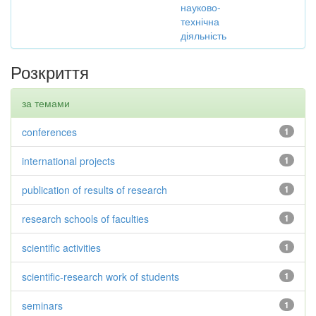
науково-
технічна
діяльність
Розкриття
за темами
conferences
1
international projects
1
publication of results of research
1
research schools of faculties
1
scientific activities
1
scientific-research work of students
1
seminars
1