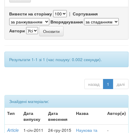
Вивести на сторінку
|
Сортування
Впорядкування
Автори
Результати 1-1 зі 1 (час пошуку: 0.002 секунди).
назад
1
далі
Знайдені матеріали:
Тип
Дата
Дата
Назва
Автор(и)
випуску
внесення
Article
1-січ-2011
24-гру-2015
Наукова та
-