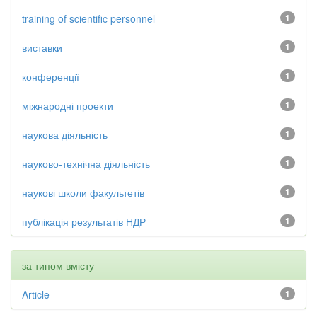
training of scientific personnel
1
виставки
1
конференції
1
міжнародні проекти
1
наукова діяльність
1
науково-технічна діяльність
1
наукові школи факультетів
1
публікація результатів НДР
1
за типом вмісту
Article
1