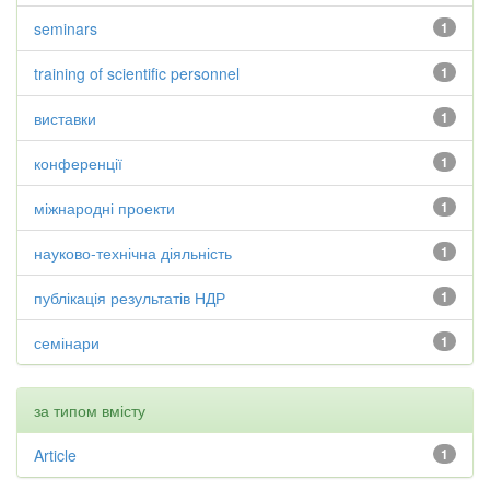
seminars
1
training of scientific personnel
1
виставки
1
конференції
1
міжнародні проекти
1
науково-технічна діяльність
1
публікація результатів НДР
1
семінари
1
за типом вмісту
Article
1