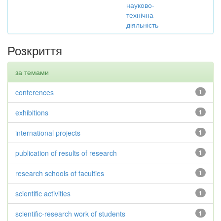
науково-
технічна
діяльність
Розкриття
за темами
conferences
1
exhibitions
1
international projects
1
publication of results of research
1
research schools of faculties
1
scientific activities
1
scientific-research work of students
1