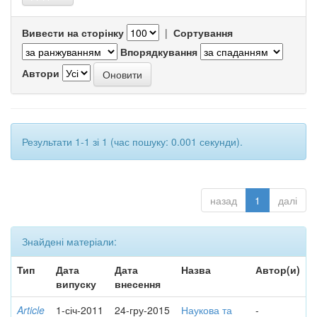
Вивести на сторінку
|
Сортування
Впорядкування
Автори
Результати 1-1 зі 1 (час пошуку: 0.001 секунди).
назад
1
далі
Знайдені матеріали:
Тип
Дата
Дата
Назва
Автор(и)
випуску
внесення
Article
1-січ-2011
24-гру-2015
Наукова та
-