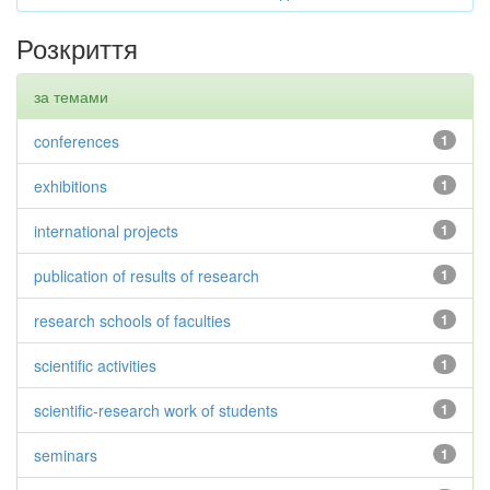
Розкриття
за темами
conferences
1
exhibitions
1
international projects
1
publication of results of research
1
research schools of faculties
1
scientific activities
1
scientific-research work of students
1
seminars
1