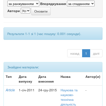
Впорядкування
Автори
Результати 1-1 зі 1 (час пошуку: 0.001 секунди).
назад
1
далі
Знайдені матеріали:
Тип
Дата
Дата
Назва
Автор(и)
випуску
внесення
Article
1-січ-2011
24-гру-2015
Наукова та
-
науково-
технічна
діяльність