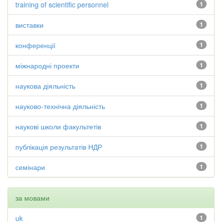
training of scientific personnel
1
виставки
1
конференції
1
міжнародні проекти
1
наукова діяльність
1
науково-технічна діяльність
1
наукові школи факультетів
1
публікація результатів НДР
1
семінари
1
за мовами
uk
1