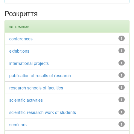
Розкриття
за темами
conferences
1
exhibitions
1
international projects
1
publication of results of research
1
research schools of faculties
1
scientific activities
1
scientific-research work of students
1
seminars
1