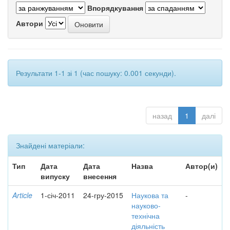
Впорядкування
Автори
Результати 1-1 зі 1 (час пошуку: 0.001 секунди).
назад
1
далі
Знайдені матеріали:
Тип
Дата
Дата
Назва
Автор(и)
випуску
внесення
Article
1-січ-2011
24-гру-2015
Наукова та
-
науково-
технічна
діяльність