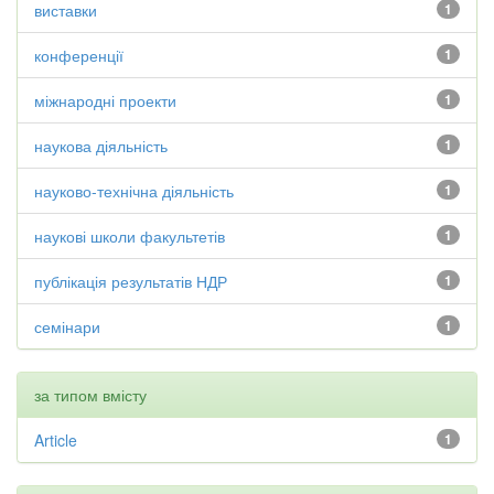
виставки
1
конференції
1
міжнародні проекти
1
наукова діяльність
1
науково-технічна діяльність
1
наукові школи факультетів
1
публікація результатів НДР
1
семінари
1
за типом вмісту
Article
1