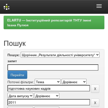
Skip
ELARTU — Інституційний репозитарій ТНТУ імені
navigation
Івана Пулюя
Пошук
Пошук:
запит
Поточні фільтри: