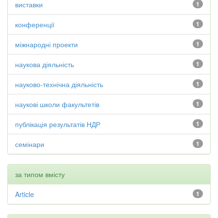
виставки
1
конференції
1
міжнародні проекти
1
наукова діяльність
1
науково-технічна діяльність
1
наукові школи факультетів
1
публікація результатів НДР
1
семінари
1
за типом вмісту
Article
1