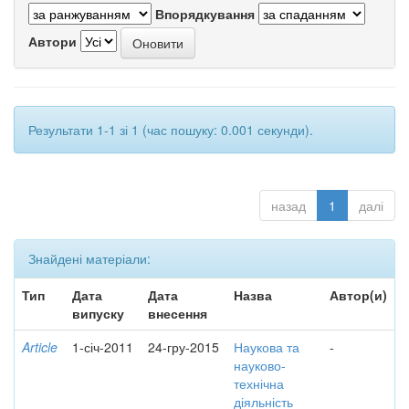
Впорядкування
Автори
Результати 1-1 зі 1 (час пошуку: 0.001 секунди).
назад
1
далі
Знайдені матеріали:
Тип
Дата
Дата
Назва
Автор(и)
випуску
внесення
Article
1-січ-2011
24-гру-2015
Наукова та
-
науково-
технічна
діяльність