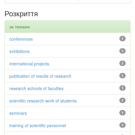
Розкриття
за темами
conferences
1
exhibitions
1
international projects
1
publication of results of research
1
research schools of faculties
1
scientific-research work of students
1
seminars
1
training of scientific personnel
1