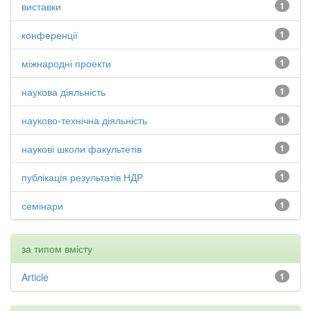
виставки
1
конференції
1
міжнародні проекти
1
наукова діяльність
1
науково-технічна діяльність
1
наукові школи факультетів
1
публікація результатів НДР
1
семінари
1
за типом вмісту
Article
1