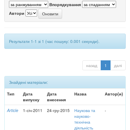
Впорядкування
Автори
Результати 1-1 зі 1 (час пошуку: 0.001 секунди).
назад
1
далі
Знайдені матеріали:
Тип
Дата
Дата
Назва
Автор(и)
випуску
внесення
Article
1-січ-2011
24-гру-2015
Наукова та
-
науково-
технічна
діяльність