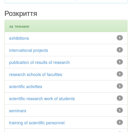
Розкриття
за темами
exhibitions
1
international projects
1
publication of results of research
1
research schools of faculties
1
scientific activities
1
scientific-research work of students
1
seminars
1
training of scientific personnel
1