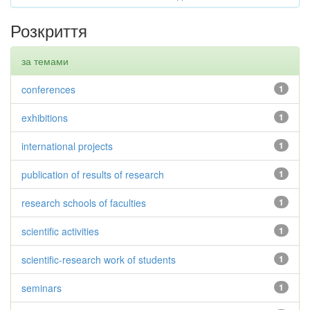
Розкриття
за темами
conferences
1
exhibitions
1
international projects
1
publication of results of research
1
research schools of faculties
1
scientific activities
1
scientific-research work of students
1
seminars
1