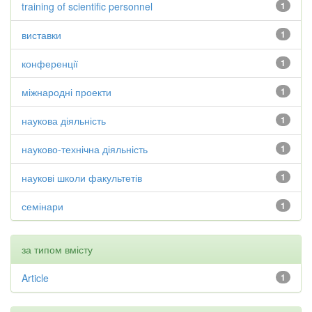
training of scientific personnel
1
виставки
1
конференції
1
міжнародні проекти
1
наукова діяльність
1
науково-технічна діяльність
1
наукові школи факультетів
1
семінари
1
за типом вмісту
Article
1