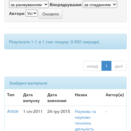
Впорядкування
Автори
Результати 1-1 зі 1 (час пошуку: 0.002 секунди).
назад
1
далі
Знайдені матеріали:
Тип
Дата
Дата
Назва
Автор(и)
випуску
внесення
Article
1-січ-2011
24-гру-2015
Наукова та
-
науково-
технічна
діяльність