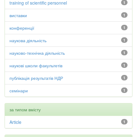
training of scientific personnel
1
виставки
1
конференції
1
наукова діяльність
1
науково-технічна діяльність
1
наукові школи факультетів
1
публікація результатів НДР
1
семінари
1
за типом вмісту
Article
1