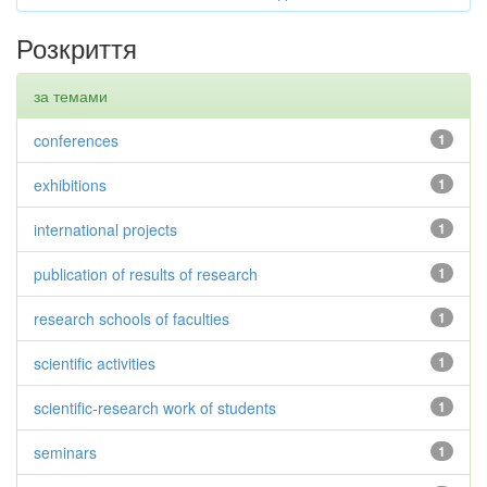
Розкриття
за темами
conferences
1
exhibitions
1
international projects
1
publication of results of research
1
research schools of faculties
1
scientific activities
1
scientific-research work of students
1
seminars
1