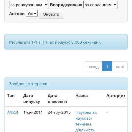
Впорядкування
Автори
Результати 1-1 зі 1 (час пошуку: 0.003 секунди).
назад
1
далі
Знайдені матеріали:
Тип
Дата
Дата
Назва
Автор(и)
випуску
внесення
Article
1-січ-2011
24-гру-2015
Наукова та
-
науково-
технічна
діяльність