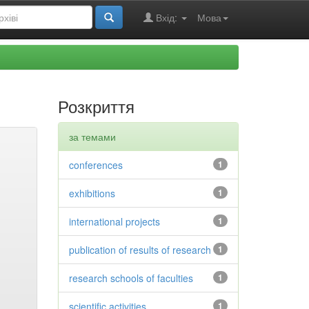
Вхід:
Мова
Розкриття
за темами
conferences
1
exhibitions
1
international projects
1
publication of results of research
1
research schools of faculties
1
scientific activities
1