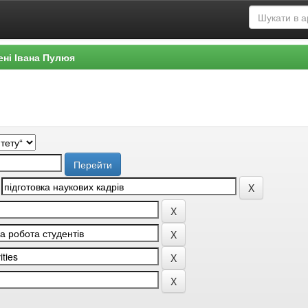
ені Івана Пулюя