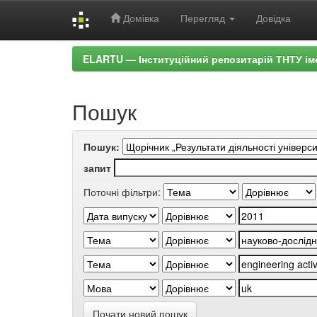
Домівка
Перегляд
Довідка
Skip
ELARTU — Інституційний репозитарій ТНТУ ім
navigation
Пошук
Пошук:
запит
Поточні фільтри:
Почати новий пошук