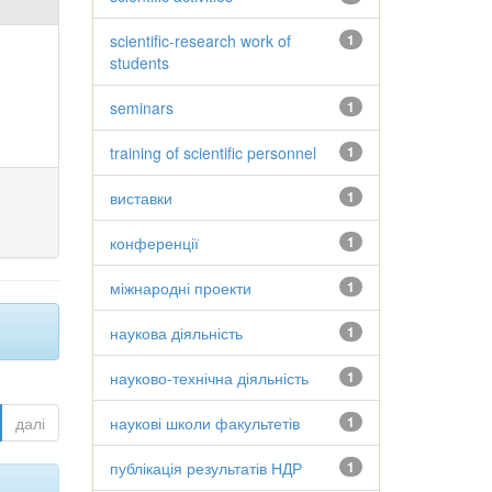
scientific-research work of
1
students
seminars
1
training of scientific personnel
1
виставки
1
конференції
1
міжнародні проекти
1
наукова діяльність
1
науково-технічна діяльність
1
далі
наукові школи факультетів
1
публікація результатів НДР
1