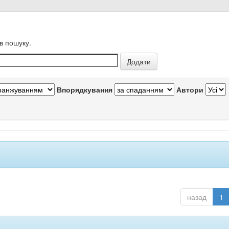
в пошуку.
Впорядкування
Автори
назад
1