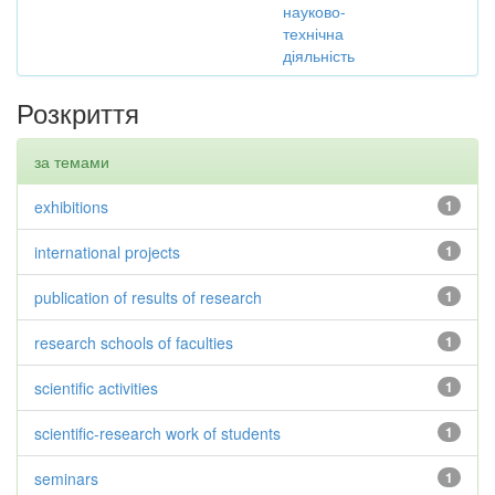
науково-
технічна
діяльність
Розкриття
за темами
exhibitions
1
international projects
1
publication of results of research
1
research schools of faculties
1
scientific activities
1
scientific-research work of students
1
seminars
1