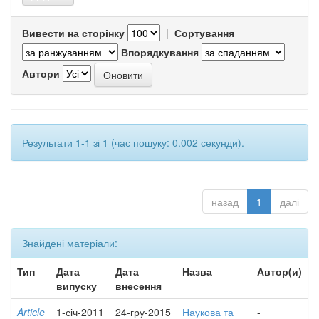
Вивести на сторінку
|
Сортування
Впорядкування
Автори
Результати 1-1 зі 1 (час пошуку: 0.002 секунди).
назад
1
далі
Знайдені матеріали:
Тип
Дата
Дата
Назва
Автор(и)
випуску
внесення
Article
1-січ-2011
24-гру-2015
Наукова та
-