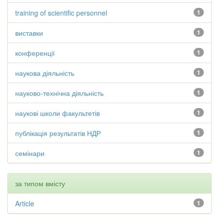
training of scientific personnel
1
виставки
1
конференції
1
наукова діяльність
1
науково-технічна діяльність
1
наукові школи факультетів
1
публікація результатів НДР
1
семінари
1
за типом вмісту
Article
1