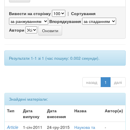
Вивести на сторінку
|
Сортування
Впорядкування
Автори
Результати 1-1 зі 1 (час пошуку: 0.002 секунди).
назад
1
далі
Знайдені матеріали:
Тип
Дата
Дата
Назва
Автор(и)
випуску
внесення
Article
1-січ-2011
24-гру-2015
Наукова та
-