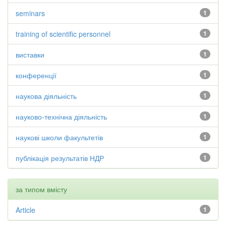
seminars
1
training of scientific personnel
1
виставки
1
конференції
1
наукова діяльність
1
науково-технічна діяльність
1
наукові школи факультетів
1
публікація результатів НДР
1
за типом вмісту
Article
1