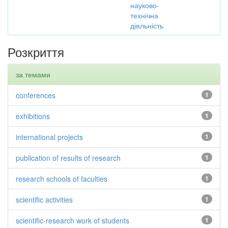
науково-
технічна
діяльність
Розкриття
за темами
conferences
1
exhibitions
1
international projects
1
publication of results of research
1
research schools of faculties
1
scientific activities
1
scientific-research work of students
1