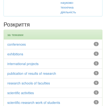
науково-
технічна
діяльність
Розкриття
за темами
conferences
1
exhibitions
1
international projects
1
publication of results of research
1
research schools of faculties
1
scientific activities
1
scientific-research work of students
1