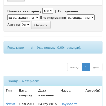
Вивести на сторінку
|
Сортування
Впорядкування
Автори
Результати 1-1 зі 1 (час пошуку: 0.001 секунди).
назад
1
далі
Знайдені матеріали:
Тип
Дата
Дата
Назва
Автор(и)
випуску
внесення
Article
1-січ-2011
24-гру-2015
Наукова та
-