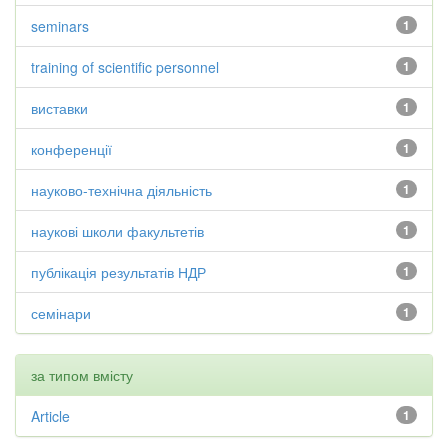
seminars
1
training of scientific personnel
1
виставки
1
конференції
1
науково-технічна діяльність
1
наукові школи факультетів
1
публікація результатів НДР
1
семінари
1
за типом вмісту
Article
1