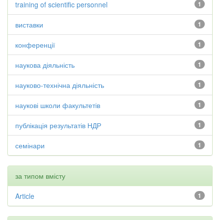
training of scientific personnel
1
виставки
1
конференції
1
наукова діяльність
1
науково-технічна діяльність
1
наукові школи факультетів
1
публікація результатів НДР
1
семінари
1
за типом вмісту
Article
1