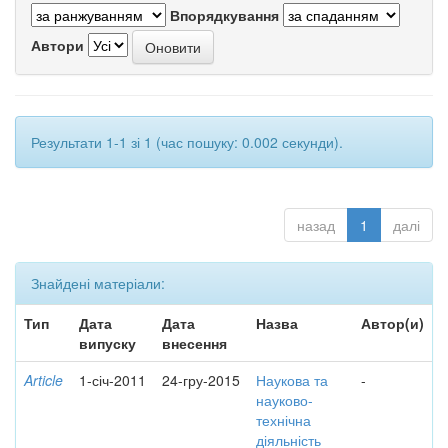
Впорядкування
Автори
Результати 1-1 зі 1 (час пошуку: 0.002 секунди).
назад
1
далі
Знайдені матеріали:
Тип
Дата
Дата
Назва
Автор(и)
випуску
внесення
Article
1-січ-2011
24-гру-2015
Наукова та
-
науково-
технічна
діяльність