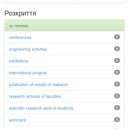
Розкриття
за темами
conferences
1
engineering activities
1
exhibitions
1
international projects
1
publication of results of research
1
research schools of faculties
1
scientific-research work of students
1
seminars
1