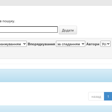
в пошуку.
Впорядкування
Автори
назад
1