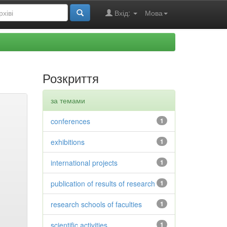
Вхід:
Мова
Розкриття
за темами
conferences
1
exhibitions
1
international projects
1
publication of results of research
1
research schools of faculties
1
scientific activities
1