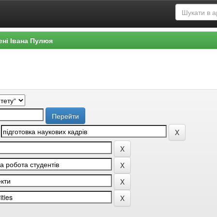
ені Івана Пулюя