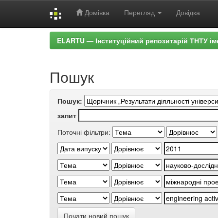
Домівка
Перегляд
Довідка
Skip
ELARTU — Інституційний репозитарій ТНТУ ім
navigation
Пошук
Пошук:
запит
Поточні фільтри:
Почати новий пошук