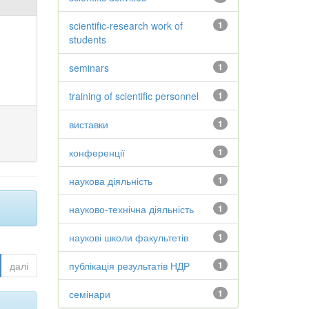
scientific-research work of
1
students
seminars
1
training of scientific personnel
1
виставки
1
конференції
1
наукова діяльність
1
науково-технічна діяльність
1
наукові школи факультетів
1
далі
публікація результатів НДР
1
семінари
1