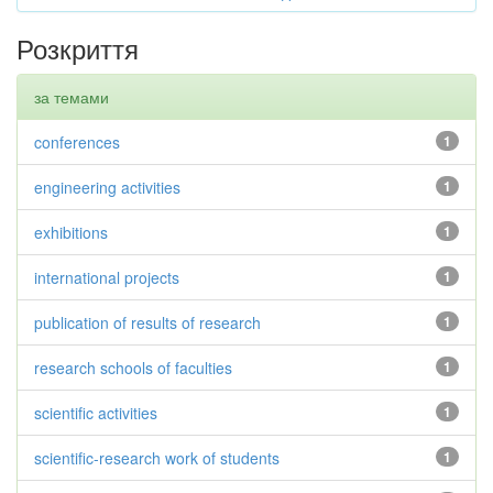
Розкриття
за темами
conferences
1
engineering activities
1
exhibitions
1
international projects
1
publication of results of research
1
research schools of faculties
1
scientific activities
1
scientific-research work of students
1