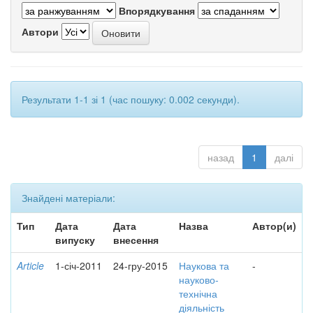
Впорядкування
Автори
Результати 1-1 зі 1 (час пошуку: 0.002 секунди).
назад
1
далі
Знайдені матеріали:
Тип
Дата
Дата
Назва
Автор(и)
випуску
внесення
Article
1-січ-2011
24-гру-2015
Наукова та
-
науково-
технічна
діяльність