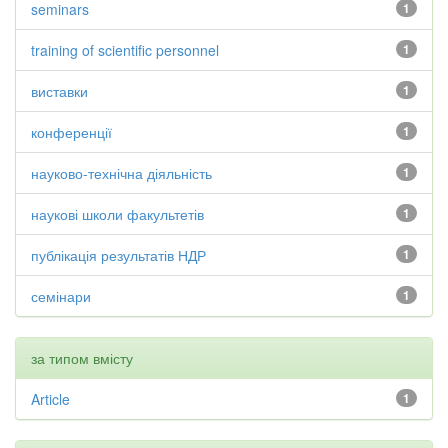
seminars
1
training of scientific personnel
1
виставки
1
конференції
1
науково-технічна діяльність
1
наукові школи факультетів
1
публікація результатів НДР
1
семінари
1
за типом вмісту
Article
1