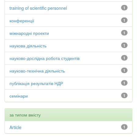
training of scientific personnel
1
конференції
1
міжнародні проекти
1
наукова діяльність
1
науково-дослідна робота студентів
1
науково-технічна діяльність
1
публікація результатів НДР
1
семінари
1
за типом вмісту
Article
1