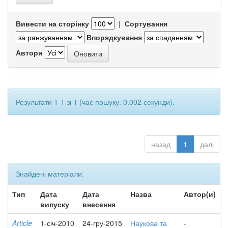
Вивести на сторінку
|
Сортування
Впорядкування
Автори
Результати 1-1 зі 1 (час пошуку: 0.002 секунди).
назад
1
далі
Знайдені матеріали:
Тип
Дата
Дата
Назва
Автор(и)
випуску
внесення
Article
1-січ-2010
24-гру-2015
Наукова та
-