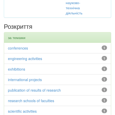
науково-
технічна
діяльність
Розкриття
за темами
conferences
1
engineering activities
1
exhibitions
1
international projects
1
publication of results of research
1
research schools of faculties
1
scientific activities
1