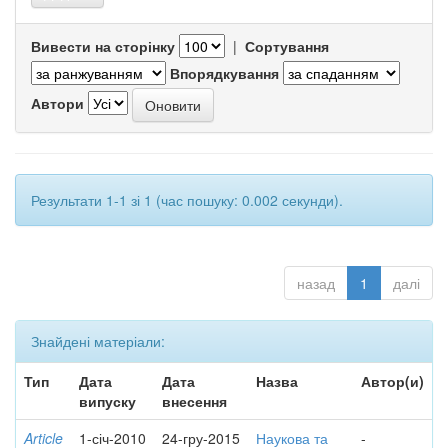
Вивести на сторінку
|
Сортування
Впорядкування
Автори
Результати 1-1 зі 1 (час пошуку: 0.002 секунди).
назад
1
далі
Знайдені матеріали:
Тип
Дата
Дата
Назва
Автор(и)
випуску
внесення
Article
1-січ-2010
24-гру-2015
Наукова та
-