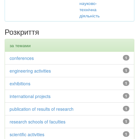
науково-
технічна
діяльність
Розкриття
за темами
conferences
1
engineering activities
1
exhibitions
1
international projects
1
publication of results of research
1
research schools of faculties
1
scientific activities
1