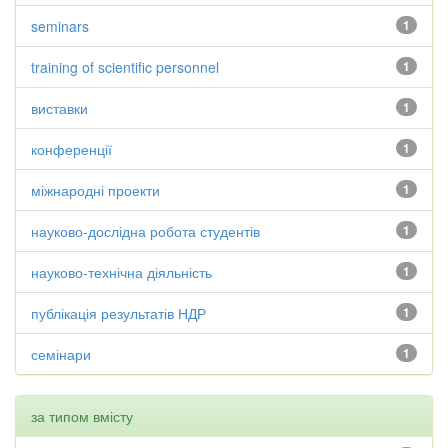
seminars
1
training of scientific personnel
1
виставки
1
конференції
1
міжнародні проекти
1
науково-дослідна робота студентів
1
науково-технічна діяльність
1
публікація результатів НДР
1
семінари
1
за типом вмісту