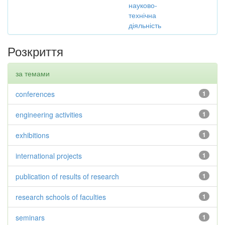
науково-
технічна
діяльність
Розкриття
за темами
conferences
1
engineering activities
1
exhibitions
1
international projects
1
publication of results of research
1
research schools of faculties
1
seminars
1