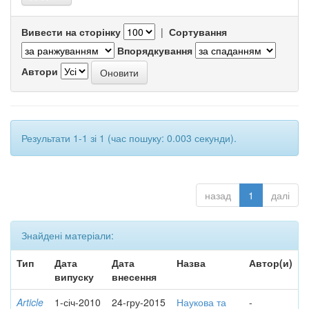
Вивести на сторінку
|
Сортування
Впорядкування
Автори
Результати 1-1 зі 1 (час пошуку: 0.003 секунди).
назад
1
далі
Знайдені матеріали:
Тип
Дата
Дата
Назва
Автор(и)
випуску
внесення
Article
1-січ-2010
24-гру-2015
Наукова та
-