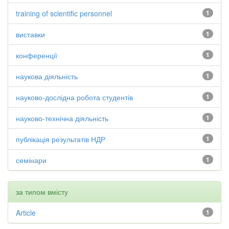
training of scientific personnel
1
виставки
1
конференції
1
наукова діяльність
1
науково-дослідна робота студентів
1
науково-технічна діяльність
1
публікація результатів НДР
1
семінари
1
за типом вмісту
Article
1