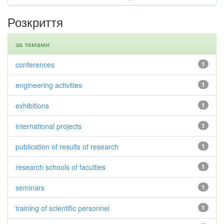
Розкриття
за темами
conferences
1
engineering activities
1
exhibitions
1
international projects
1
publication of results of research
1
research schools of faculties
1
seminars
1
training of scientific personnel
1