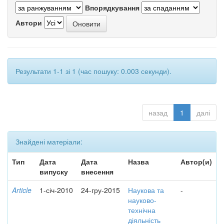
Впорядкування
Автори
Результати 1-1 зі 1 (час пошуку: 0.003 секунди).
назад
1
далі
Знайдені матеріали:
Тип
Дата
Дата
Назва
Автор(и)
випуску
внесення
Article
1-січ-2010
24-гру-2015
Наукова та
-
науково-
технічна
діяльність