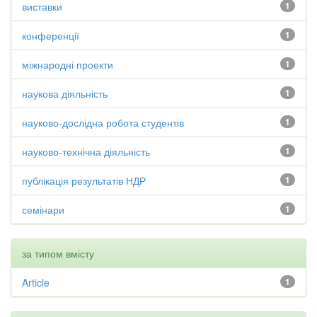
виставки
1
конференції
1
міжнародні проекти
1
наукова діяльність
1
науково-дослідна робота студентів
1
науково-технічна діяльність
1
публікація результатів НДР
1
семінари
1
за типом вмісту
Article
1