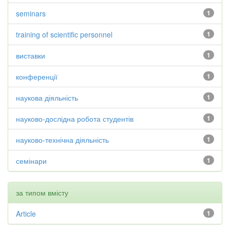
seminars
1
training of scientific personnel
1
виставки
1
конференції
1
наукова діяльність
1
науково-дослідна робота студентів
1
науково-технічна діяльність
1
семінари
1
за типом вмісту
Article
1