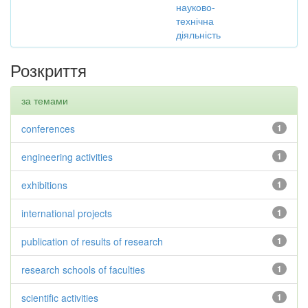
науково-
технічна
діяльність
Розкриття
за темами
conferences
1
engineering activities
1
exhibitions
1
international projects
1
publication of results of research
1
research schools of faculties
1
scientific activities
1