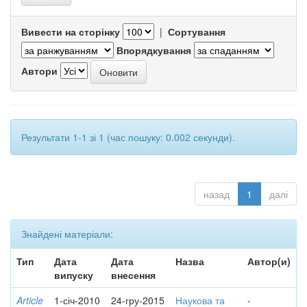
Вивести на сторінку
|
Сортування
Впорядкування
Автори
Результати 1-1 зі 1 (час пошуку: 0.002 секунди).
назад
1
далі
Знайдені матеріали:
Тип
Дата
Дата
Назва
Автор(и)
випуску
внесення
Article
1-січ-2010
24-гру-2015
Наукова та
-