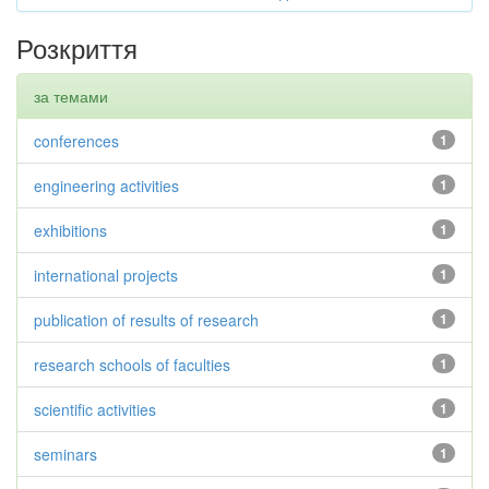
Розкриття
за темами
conferences
1
engineering activities
1
exhibitions
1
international projects
1
publication of results of research
1
research schools of faculties
1
scientific activities
1
seminars
1