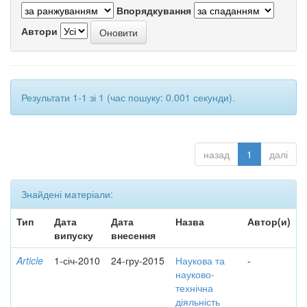
Впорядкування
Автори
Результати 1-1 зі 1 (час пошуку: 0.001 секунди).
назад
1
далі
Знайдені матеріали:
Тип
Дата
Дата
Назва
Автор(и)
випуску
внесення
Article
1-січ-2010
24-гру-2015
Наукова та
-
науково-
технічна
діяльність