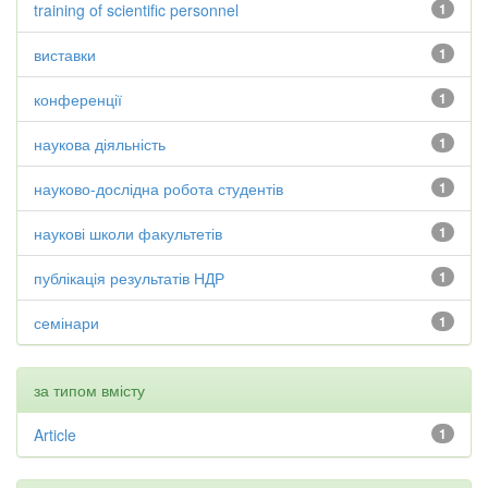
training of scientific personnel
1
виставки
1
конференції
1
наукова діяльність
1
науково-дослідна робота студентів
1
наукові школи факультетів
1
публікація результатів НДР
1
семінари
1
за типом вмісту
Article
1