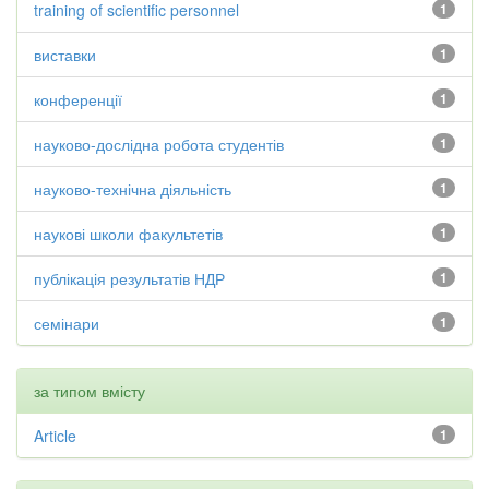
training of scientific personnel
1
виставки
1
конференції
1
науково-дослідна робота студентів
1
науково-технічна діяльність
1
наукові школи факультетів
1
публікація результатів НДР
1
семінари
1
за типом вмісту
Article
1