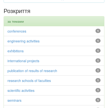
Розкриття
за темами
conferences
1
engineering activities
1
exhibitions
1
international projects
1
publication of results of research
1
research schools of faculties
1
scientific activities
1
seminars
1