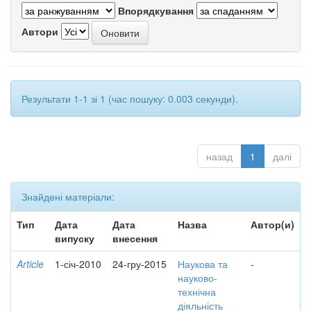
Впорядкування
Автори
Результати 1-1 зі 1 (час пошуку: 0.003 секунди).
назад
1
далі
Знайдені матеріали:
Тип
Дата
Дата
Назва
Автор(и)
випуску
внесення
Article
1-січ-2010
24-гру-2015
Наукова та
-
науково-
технічна
діяльність