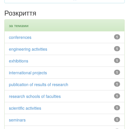
Розкриття
за темами
conferences
1
engineering activities
1
exhibitions
1
international projects
1
publication of results of research
1
research schools of faculties
1
scientific activities
1
seminars
1