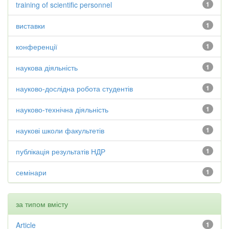
training of scientific personnel
1
виставки
1
конференції
1
наукова діяльність
1
науково-дослідна робота студентів
1
науково-технічна діяльність
1
наукові школи факультетів
1
публікація результатів НДР
1
семінари
1
за типом вмісту
Article
1