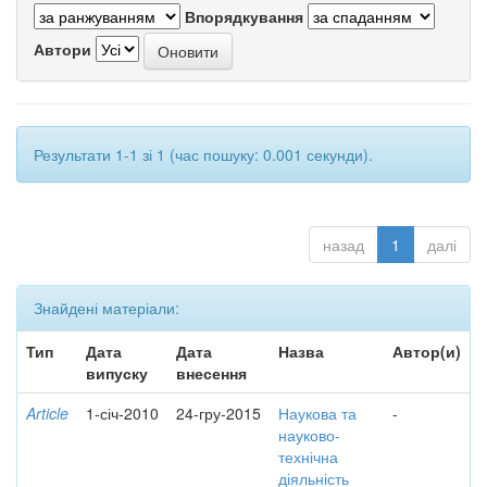
Впорядкування
Автори
Результати 1-1 зі 1 (час пошуку: 0.001 секунди).
назад
1
далі
Знайдені матеріали:
Тип
Дата
Дата
Назва
Автор(и)
випуску
внесення
Article
1-січ-2010
24-гру-2015
Наукова та
-
науково-
технічна
діяльність