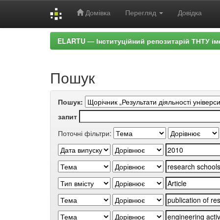
Домівка
Перегляд
Довідка
Skip
ELARTU — Інституційний репозитарій ТНТУ ім
navigation
Пошук
Пошук:
запит
Поточні фільтри: