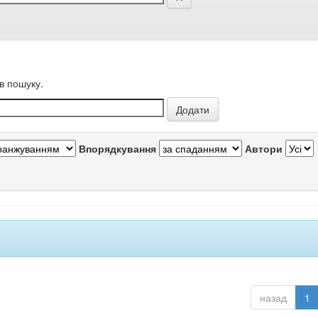
в пошуку.
Впорядкування
Автори
назад
1