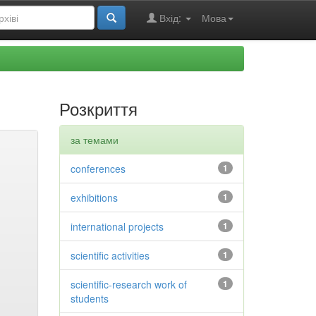
Вхід:
Мова
Розкриття
за темами
conferences
1
exhibitions
1
international projects
1
scientific activities
1
scientific-research work of
1
students