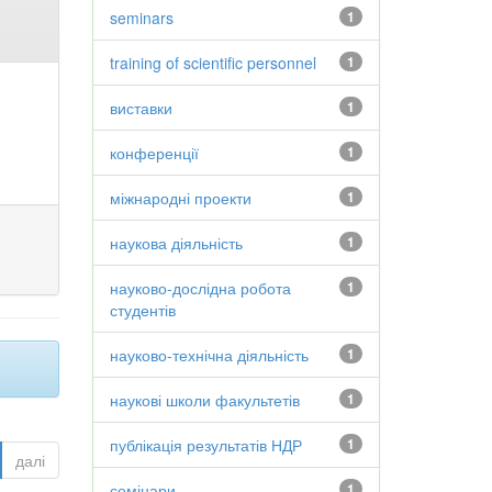
seminars
1
training of scientific personnel
1
виставки
1
конференції
1
міжнародні проекти
1
наукова діяльність
1
науково-дослідна робота
1
студентів
науково-технічна діяльність
1
наукові школи факультетів
1
публікація результатів НДР
1
далі
семінари
1