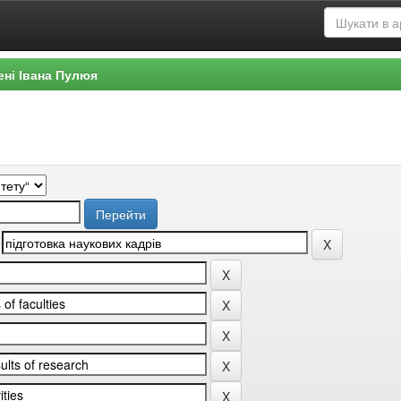
ені Івана Пулюя