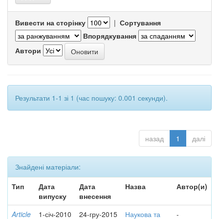
Вивести на сторінку
|
Сортування
Впорядкування
Автори
Результати 1-1 зі 1 (час пошуку: 0.001 секунди).
назад
1
далі
Знайдені матеріали:
Тип
Дата
Дата
Назва
Автор(и)
випуску
внесення
Article
1-січ-2010
24-гру-2015
Наукова та
-