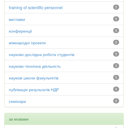
training of scientific personnel
1
виставки
1
конференції
1
міжнародні проекти
1
науково-дослідна робота студентів
1
науково-технічна діяльність
1
наукові школи факультетів
1
публікація результатів НДР
1
семінари
1
за мовами