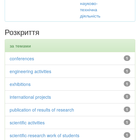
науково-
технічна
діяльність
Розкриття
за темами
conferences
1
engineering activities
1
exhibitions
1
international projects
1
publication of results of research
1
scientific activities
1
scientific-research work of students
1