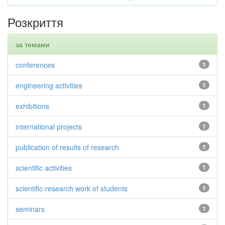
Розкриття
за темами
conferences
1
engineering activities
1
exhibitions
1
international projects
1
publication of results of research
1
scientific activities
1
scientific-research work of students
1
seminars
1