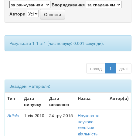
Впорядкування
Автори
Результати 1-1 зі 1 (час пошуку: 0.001 секунди).
назад
1
далі
Знайдені матеріали:
Тип
Дата
Дата
Назва
Автор(и)
випуску
внесення
Article
1-січ-2010
24-гру-2015
Наукова та
-
науково-
технічна
діяльність