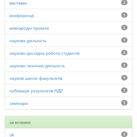
виставки
1
конференції
1
міжнародні проекти
1
наукова діяльність
1
науково-дослідна робота студентів
1
науково-технічна діяльність
1
наукові школи факультетів
1
публікація результатів НДР
1
семінари
1
за мовами
uk
1