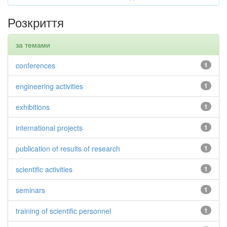
Розкриття
за темами
conferences
1
engineering activities
1
exhibitions
1
international projects
1
publication of results of research
1
scientific activities
1
seminars
1
training of scientific personnel
1