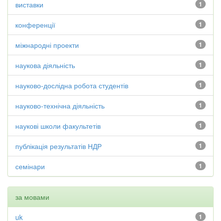
виставки
1
конференції
1
міжнародні проекти
1
наукова діяльність
1
науково-дослідна робота студентів
1
науково-технічна діяльність
1
наукові школи факультетів
1
публікація результатів НДР
1
семінари
1
за мовами
uk
1