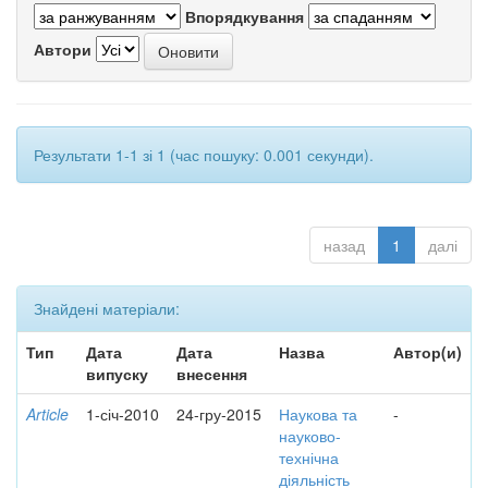
Впорядкування
Автори
Результати 1-1 зі 1 (час пошуку: 0.001 секунди).
назад
1
далі
Знайдені матеріали:
Тип
Дата
Дата
Назва
Автор(и)
випуску
внесення
Article
1-січ-2010
24-гру-2015
Наукова та
-
науково-
технічна
діяльність