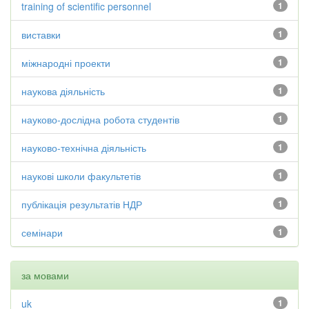
training of scientific personnel
1
виставки
1
міжнародні проекти
1
наукова діяльність
1
науково-дослідна робота студентів
1
науково-технічна діяльність
1
наукові школи факультетів
1
публікація результатів НДР
1
семінари
1
за мовами
uk
1