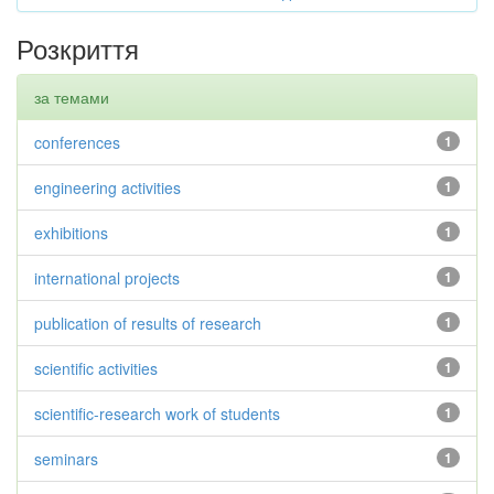
Розкриття
за темами
conferences
1
engineering activities
1
exhibitions
1
international projects
1
publication of results of research
1
scientific activities
1
scientific-research work of students
1
seminars
1