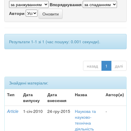
Впорядкування
Автори
Результати 1-1 зі 1 (час пошуку: 0.001 секунди).
назад
1
далі
Знайдені матеріали:
Тип
Дата
Дата
Назва
Автор(и)
випуску
внесення
Article
1-січ-2010
24-гру-2015
Наукова та
-
науково-
технічна
діяльність