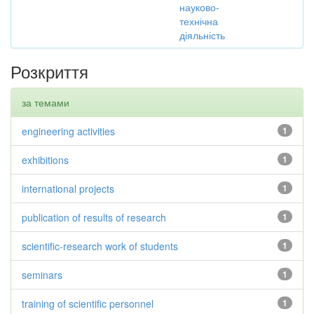
науково-
технічна
діяльність
Розкриття
за темами
engineering activities
1
exhibitions
1
international projects
1
publication of results of research
1
scientific-research work of students
1
seminars
1
training of scientific personnel
1