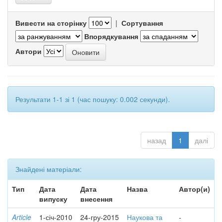
Вивести на сторінку
|
Сортування
Впорядкування
Автори
Результати 1-1 зі 1 (час пошуку: 0.002 секунди).
назад
1
далі
Знайдені матеріали:
Тип
Дата
Дата
Назва
Автор(и)
випуску
внесення
Article
1-січ-2010
24-гру-2015
Наукова та
-