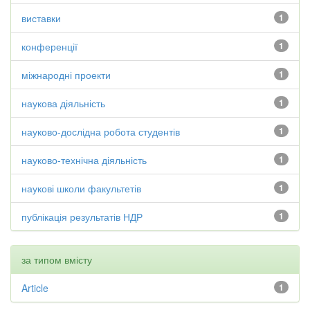
виставки
1
конференції
1
міжнародні проекти
1
наукова діяльність
1
науково-дослідна робота студентів
1
науково-технічна діяльність
1
наукові школи факультетів
1
публікація результатів НДР
1
за типом вмісту
Article
1