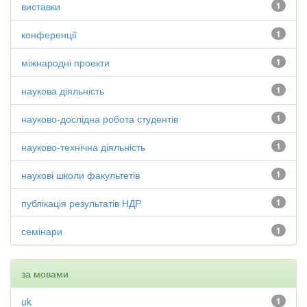
виставки
1
конференції
1
міжнародні проекти
1
наукова діяльність
1
науково-дослідна робота студентів
1
науково-технічна діяльність
1
наукові школи факультетів
1
публікація результатів НДР
1
семінари
1
за мовами
uk
1