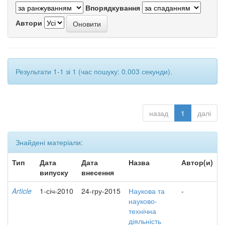
Впорядкування
Автори
Результати 1-1 зі 1 (час пошуку: 0.003 секунди).
назад
1
далі
Знайдені матеріали:
Тип
Дата
Дата
Назва
Автор(и)
випуску
внесення
Article
1-січ-2010
24-гру-2015
Наукова та
-
науково-
технічна
діяльність