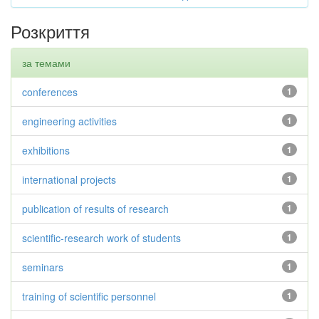
Розкриття
за темами
conferences
1
engineering activities
1
exhibitions
1
international projects
1
publication of results of research
1
scientific-research work of students
1
seminars
1
training of scientific personnel
1