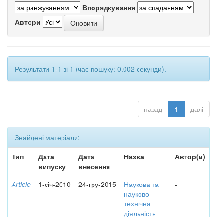
Впорядкування
Автори
Результати 1-1 зі 1 (час пошуку: 0.002 секунди).
назад
1
далі
Знайдені матеріали:
Тип
Дата
Дата
Назва
Автор(и)
випуску
внесення
Article
1-січ-2010
24-гру-2015
Наукова та
-
науково-
технічна
діяльність