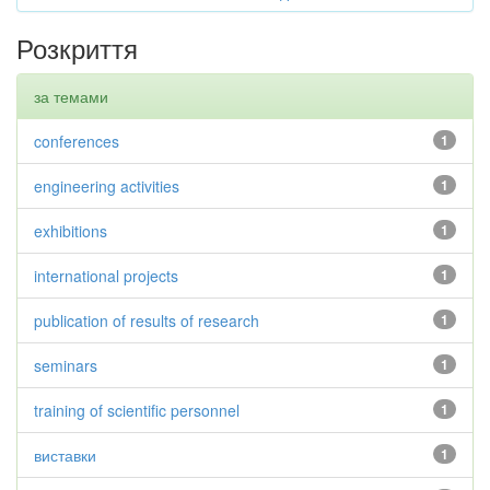
Розкриття
за темами
conferences
1
engineering activities
1
exhibitions
1
international projects
1
publication of results of research
1
seminars
1
training of scientific personnel
1
виставки
1