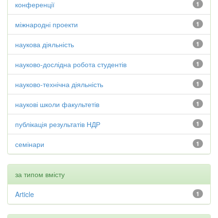
конференції
1
міжнародні проекти
1
наукова діяльність
1
науково-дослідна робота студентів
1
науково-технічна діяльність
1
наукові школи факультетів
1
публікація результатів НДР
1
семінари
1
за типом вмісту
Article
1