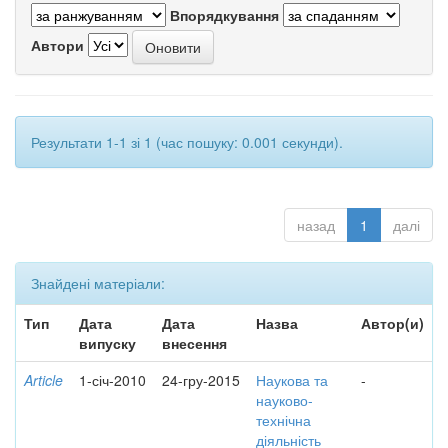
Впорядкування
Автори
Результати 1-1 зі 1 (час пошуку: 0.001 секунди).
назад
1
далі
Знайдені матеріали:
Тип
Дата
Дата
Назва
Автор(и)
випуску
внесення
Article
1-січ-2010
24-гру-2015
Наукова та
-
науково-
технічна
діяльність