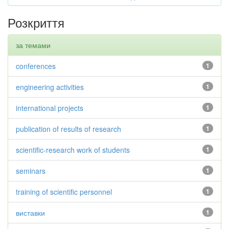
Розкриття
за темами
conferences
1
engineering activities
1
international projects
1
publication of results of research
1
scientific-research work of students
1
seminars
1
training of scientific personnel
1
виставки
1