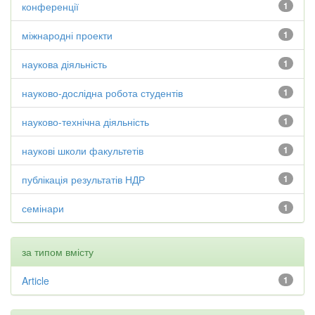
конференції
1
міжнародні проекти
1
наукова діяльність
1
науково-дослідна робота студентів
1
науково-технічна діяльність
1
наукові школи факультетів
1
публікація результатів НДР
1
семінари
1
за типом вмісту
Article
1