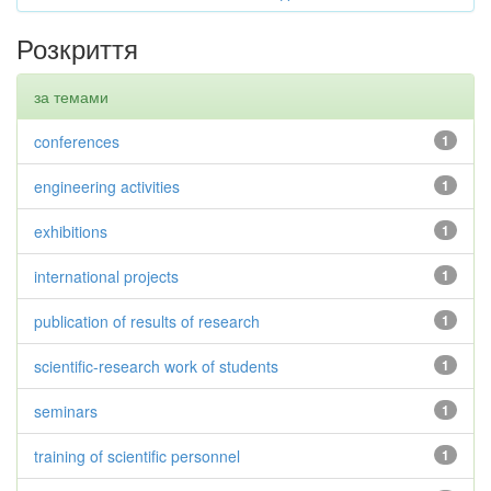
Розкриття
за темами
conferences
1
engineering activities
1
exhibitions
1
international projects
1
publication of results of research
1
scientific-research work of students
1
seminars
1
training of scientific personnel
1