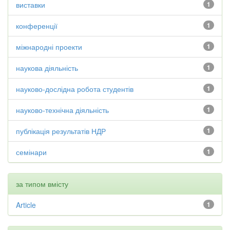
виставки
1
конференції
1
міжнародні проекти
1
наукова діяльність
1
науково-дослідна робота студентів
1
науково-технічна діяльність
1
публікація результатів НДР
1
семінари
1
за типом вмісту
Article
1