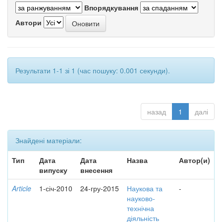
Впорядкування
Автори
Результати 1-1 зі 1 (час пошуку: 0.001 секунди).
назад
1
далі
Знайдені матеріали:
Тип
Дата
Дата
Назва
Автор(и)
випуску
внесення
Article
1-січ-2010
24-гру-2015
Наукова та
-
науково-
технічна
діяльність