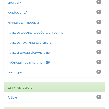
виставки
1
конференції
1
міжнародні проекти
1
науково-дослідна робота студентів
1
науково-технічна діяльність
1
наукові школи факультетів
1
публікація результатів НДР
1
семінари
1
за типом вмісту
Article
1