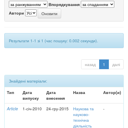
Впорядкування
Автори
Результати 1-1 зі 1 (час пошуку: 0.002 секунди).
назад
1
далі
Знайдені матеріали:
Тип
Дата
Дата
Назва
Автор(и)
випуску
внесення
Article
1-січ-2010
24-гру-2015
Наукова та
-
науково-
технічна
діяльність