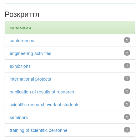
Розкриття
за темами
conferences
1
engineering activities
1
exhibitions
1
international projects
1
publication of results of research
1
scientific-research work of students
1
seminars
1
training of scientific personnel
1