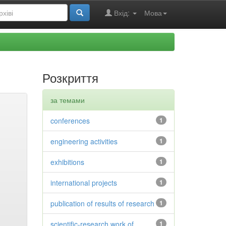
Вхід:
Мова
Розкриття
за темами
conferences
1
engineering activities
1
exhibitions
1
international projects
1
publication of results of research
1
scientific-research work of
1