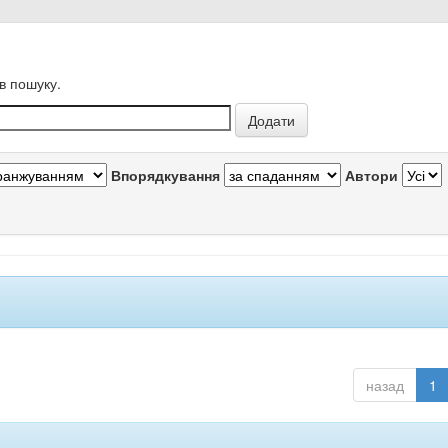
в пошуку.
Впорядкування
Автори
назад
1