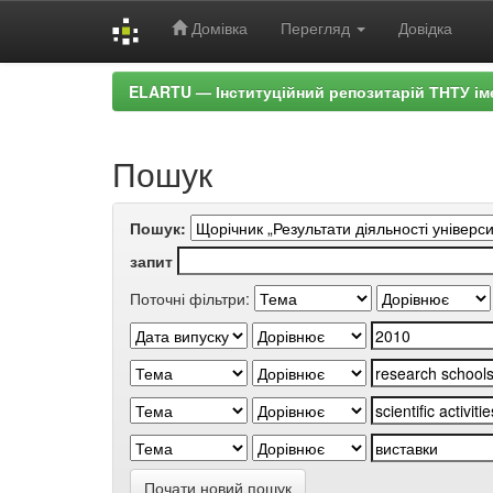
Домівка
Перегляд
Довідка
Skip
ELARTU — Інституційний репозитарій ТНТУ ім
navigation
Пошук
Пошук:
запит
Поточні фільтри:
Почати новий пошук