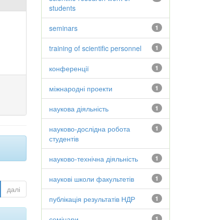
students
seminars
1
training of scientific personnel
1
конференції
1
міжнародні проекти
1
наукова діяльність
1
науково-дослідна робота
1
студентів
науково-технічна діяльність
1
наукові школи факультетів
1
далі
публікація результатів НДР
1
семінари
1