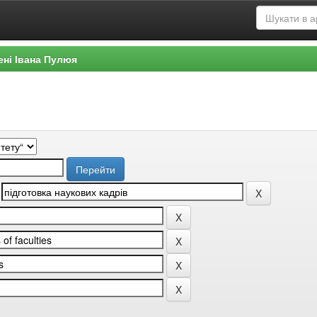
ені Івана Пулюя