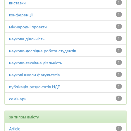
виставки
1
конференції
1
міжнародні проекти
1
наукова діяльність
1
науково-дослідна робота студентів
1
науково-технічна діяльність
1
наукові школи факультетів
1
публікація результатів НДР
1
семінари
1
за типом вмісту
Article
1