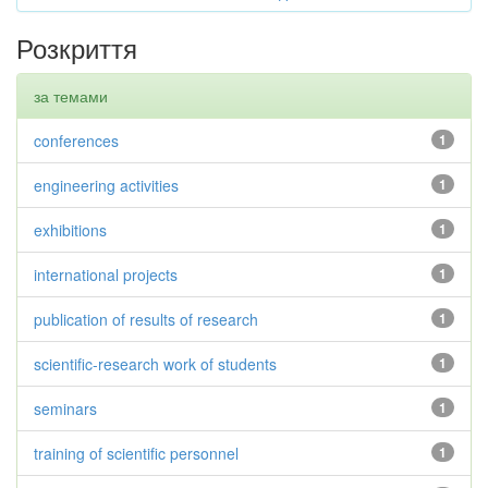
Розкриття
за темами
conferences
1
engineering activities
1
exhibitions
1
international projects
1
publication of results of research
1
scientific-research work of students
1
seminars
1
training of scientific personnel
1