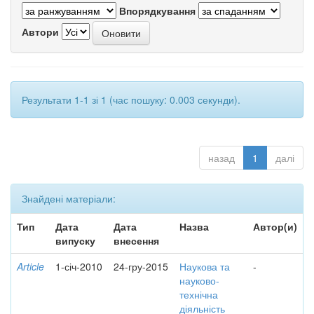
Впорядкування
Автори
Результати 1-1 зі 1 (час пошуку: 0.003 секунди).
назад
1
далі
Знайдені матеріали:
Тип
Дата
Дата
Назва
Автор(и)
випуску
внесення
Article
1-січ-2010
24-гру-2015
Наукова та
-
науково-
технічна
діяльність