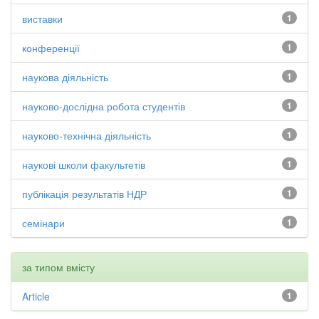
виставки
1
конференції
1
наукова діяльність
1
науково-дослідна робота студентів
1
науково-технічна діяльність
1
наукові школи факультетів
1
публікація результатів НДР
1
семінари
1
за типом вмісту
Article
1