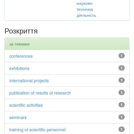
науково-
технічна
діяльність
Розкриття
за темами
conferences
1
exhibitions
1
international projects
1
publication of results of research
1
scientific activities
1
seminars
1
training of scientific personnel
1