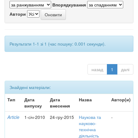
Впорядкування
Автори
Результати 1-1 зі 1 (час пошуку: 0.001 секунди).
назад
1
далі
Знайдені матеріали:
Тип
Дата
Дата
Назва
Автор(и)
випуску
внесення
Article
1-січ-2010
24-гру-2015
Наукова та
-
науково-
технічна
діяльність