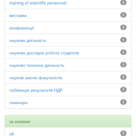
training of scientific personnel
1
виставки
1
конференції
1
наукова діяльність
1
науково-дослідна робота студентів
1
науково-технічна діяльність
1
наукові школи факультетів
1
публікація результатів НДР
1
семінари
1
за мовами
uk
1