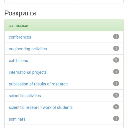
Розкриття
за темами
conferences
1
engineering activities
1
exhibitions
1
international projects
1
publication of results of research
1
scientific activities
1
scientific-research work of students
1
seminars
1