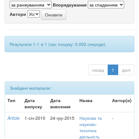
Впорядкування
Автори
Результати 1-1 зі 1 (час пошуку: 0.002 секунди).
назад
1
далі
Знайдені матеріали:
Тип
Дата
Дата
Назва
Автор(и)
випуску
внесення
Article
1-січ-2010
24-гру-2015
Наукова та
-
науково-
технічна
діяльність