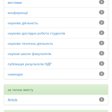
виставки
1
конференції
1
наукова діяльність
1
науково-дослідна робота студентів
1
науково-технічна діяльність
1
наукові школи факультетів
1
публікація результатів НДР
1
семінари
1
за типом вмісту
Article
1