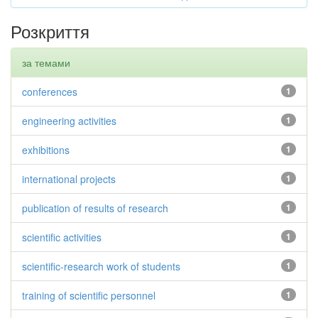
Розкриття
за темами
conferences
1
engineering activities
1
exhibitions
1
international projects
1
publication of results of research
1
scientific activities
1
scientific-research work of students
1
training of scientific personnel
1