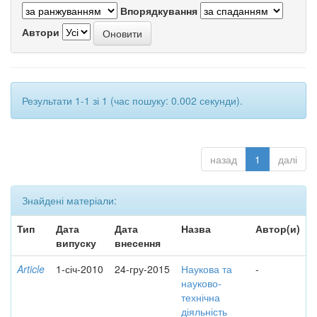
Впорядкування
Автори
Результати 1-1 зі 1 (час пошуку: 0.002 секунди).
назад
1
далі
Знайдені матеріали:
Тип
Дата
Дата
Назва
Автор(и)
випуску
внесення
Article
1-січ-2010
24-гру-2015
Наукова та
-
науково-
технічна
діяльність