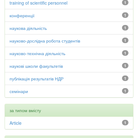
training of scientific personnel
1
конференції
1
наукова діяльність
1
науково-дослідна робота студентів
1
науково-технічна діяльність
1
наукові школи факультетів
1
публікація результатів НДР
1
семінари
1
за типом вмісту
Article
1