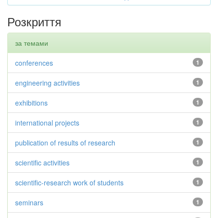
Розкриття
за темами
conferences
1
engineering activities
1
exhibitions
1
international projects
1
publication of results of research
1
scientific activities
1
scientific-research work of students
1
seminars
1