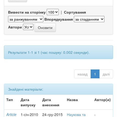
Вивести на сторінку
|
Сортування
Впорядкування
Автори
Результати 1-1 зі 1 (час пошуку: 0.002 секунди).
назад
1
далі
Знайдені матеріали:
Тип
Дата
Дата
Назва
Автор(и)
випуску
внесення
Article
1-січ-2010
24-гру-2015
Наукова та
-