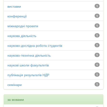
виставки
1
конференції
1
міжнародні проекти
1
наукова діяльність
1
науково-дослідна робота студентів
1
науково-технічна діяльність
1
наукові школи факультетів
1
публікація результатів НДР
1
семінари
1
за мовами