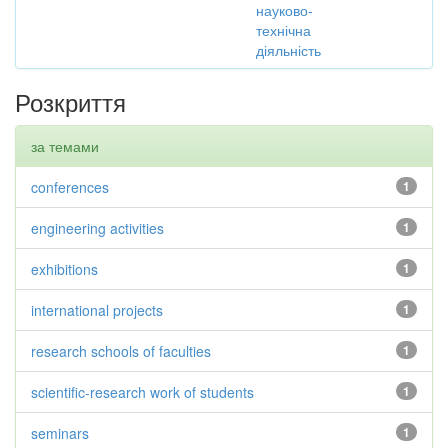
науково-
технічна
діяльність
Розкриття
за темами
conferences
1
engineering activities
1
exhibitions
1
international projects
1
research schools of faculties
1
scientific-research work of students
1
seminars
1