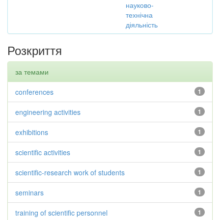
науково-
технічна
діяльність
Розкриття
за темами
conferences
1
engineering activities
1
exhibitions
1
scientific activities
1
scientific-research work of students
1
seminars
1
training of scientific personnel
1