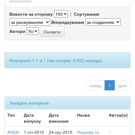
Вивести на сторінку
|
Сортування
Впорядкування
Автори
Результати 1-1 зі 1 (час пошуку: 0.002 секунди).
назад
1
далі
Знайдені матеріали:
Тип
Дата
Дата
Назва
Автор(и)
випуску
внесення
Article
1-січ-2010
24-гру-2015
Наукова та
-