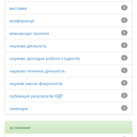
виставки
1
конференції
1
міжнародні проекти
1
наукова діяльність
1
науково-дослідна робота студентів
1
науково-технічна діяльність
1
наукові школи факультетів
1
публікація результатів НДР
1
семінари
1
за мовами